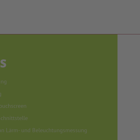
S
ung
g
Touchscreen
hnittstelle
 von Lärm- und Beleuchtungsmessung