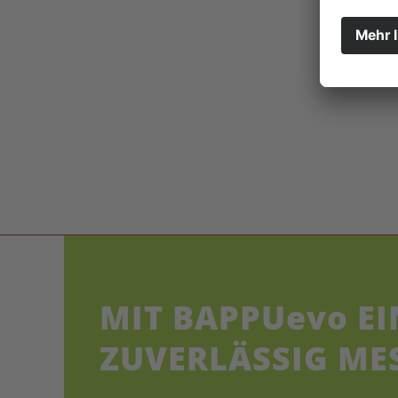
MIT BAPPU
evo
EI
ZUVERLÄSSIG ME