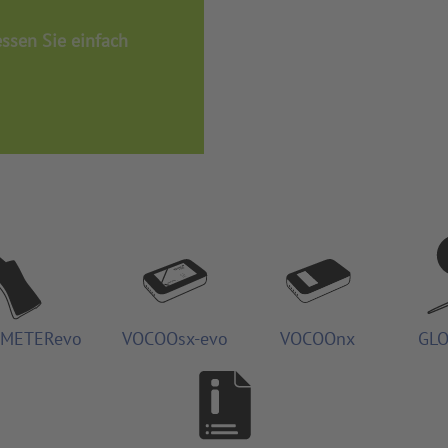
ssen Sie einfach
METERevo
VOCOOsx-evo
VOCOOnx
GLO