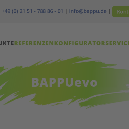
+49 (0) 21 51 - 788 86 - 01
|
info@bappu.de
|
Kont
UKTE
REFERENZEN
KONFIGURATOR
SERVIC
BAPPU
evo