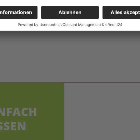
NFACH
SSEN