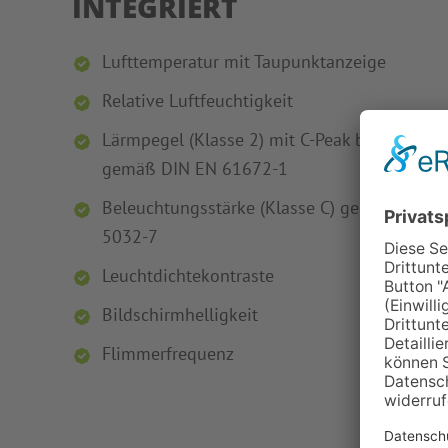
INTEGRIERT
Lufttemperatur mit Taupunktanzeige
Relative Luftfeuchtigkeit
Lärmpegel (Klasse 2) mit C-Peak bis 137dB,
gemäß DIN EN 61672-1
Beleuchtungsstärke (Klasse C) gemäß DIN
5032-7
Leuchtdichtekontraste
Bildschirmhelligkeit
Flimmerfrequenz