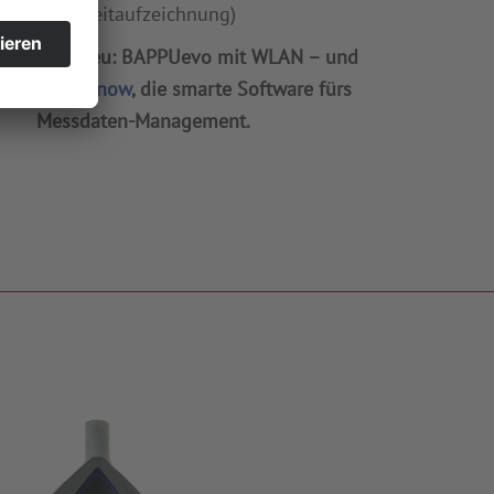
(Langzeitaufzeichnung)
Jetzt neu: BAPPUevo mit WLAN – und
BAPPUnow
, die smarte Software fürs
Messdaten-Management.