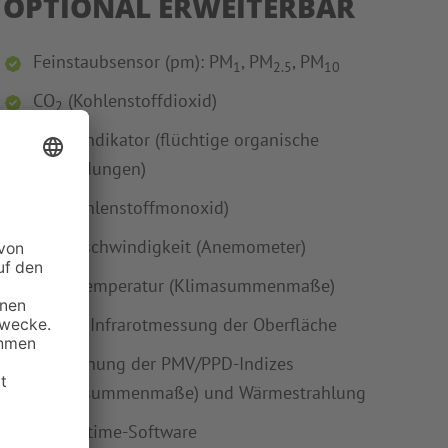
OPTIONAL ERWEITERBAR
Feinstaubsensor (pm): PM
, PM
, PM
1
2.5
10
CO
(Kohlenstoffdioxid)
2
TVOC-Indikator (flüchtige organische
Verbindungen)
CO (Kohlenstoffmonoxid)
Luftgeschwindigkeit (Anemometer)
Globetemperatur (Klimasummenmaße)
IRevo - Infrarotmessung der Oberfläche
Berechnung der PMV/PPD-Indizes
(Klimasummenmaße) und Wärmestrahlung
BAPPUtime-Software