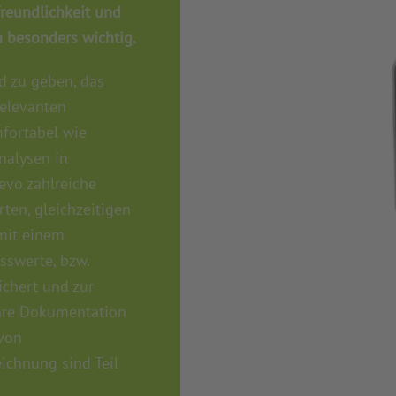
reundlichkeit und
n besonders wichtig.
d zu geben, das
elevanten
fortabel wie
nalysen in
evo zahlreiche
ten, gleichzeitigen
mit einem
sswerte, bzw.
chert und zur
Ihre Dokumentation
 von
ichnung sind Teil