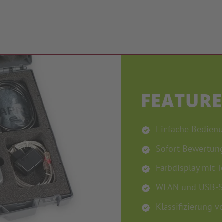
FEATURE
Einfache Bedien
Sofort-Bewertun
Farbdisplay mit 
WLAN und USB-Sc
Klassifizierung