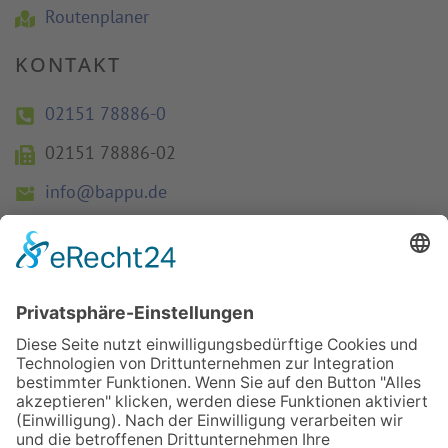
Routenplaner
KONTAKT
02151 78886-0
02151 78886-02
info@bappu.de
INFOS
Kontakt
Datenschutz
AGB
Impressum
ISO 9001 Zertifizierung